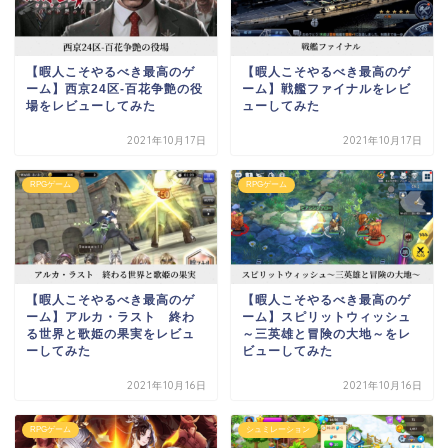
【暇人こそやるべき最高のゲ
【暇人こそやるべき最高のゲ
ーム】西京24区-百花争艶の役
ーム】戦艦ファイナルをレビ
場をレビューしてみた
ューしてみた
2021年10月17日
2021年10月17日
RPGゲーム
RPGゲーム
【暇人こそやるべき最高のゲ
【暇人こそやるべき最高のゲ
ーム】アルカ・ラスト 終わ
ーム】スピリットウィッシュ
る世界と歌姫の果実をレビュ
～三英雄と冒険の大地～をレ
ーしてみた
ビューしてみた
2021年10月16日
2021年10月16日
RPGゲーム
シュミレーション