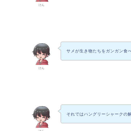
けん
サメが生き物たちをガンガン食
けん
それではハングリーシャークの
けん