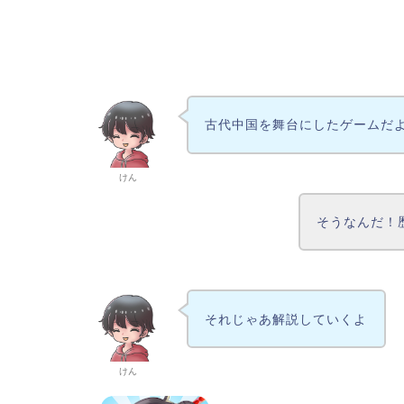
古代中国を舞台にしたゲームだ
けん
そうなんだ！
それじゃあ解説していくよ
けん