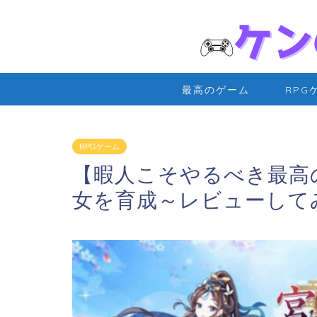
最高のゲーム
RPG
RPGゲーム
【暇人こそやるべき最高
女を育成～レビューして