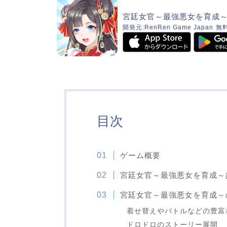
宮廷女官～最強悪女を育成～
開発元:
RenRen Game Japan
無
目次
ゲーム概要
宮廷女官～最強悪女を育成～
宮廷女官～最強悪女を育成～
着せ替えやバトルなどの豊富
ドロドロのストーリー展開