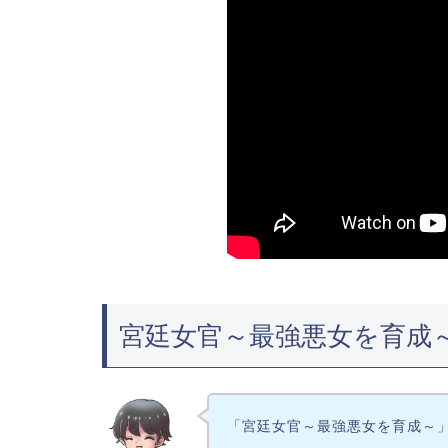
宮廷女官～最強悪女を育成
「宮廷女官～最強悪女を育成～