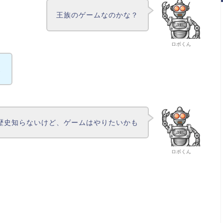
王族のゲームなのかな？
ロボくん
よ
歴史知らないけど、ゲームはやりたいかも
ロボくん