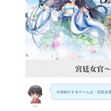
今回紹介するゲームは「宮廷女
けん