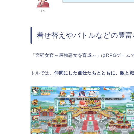
けん
着せ替えやバトルなどの豊富
「宮廷女官～最強悪女を育成～」はRPGゲーム
トルでは、
仲間にした側仕たちとともに、敵と