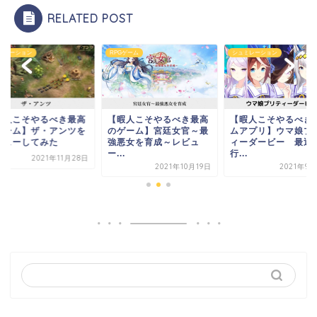
RELATED POST
ミレーション
RPGゲーム
シュミレーション
暇人こそやるべき最高
【暇人こそやるべき最高
【暇人こそやるべき
ゲーム】ザ・アンツを
のゲーム】宮廷女官～最
ムアプリ】ウマ娘プ
ビューしてみた
強悪女を育成～レビュ
ィーダービー 最近
ー...
行...
2021年11月28日
2021年10月19日
2021年9