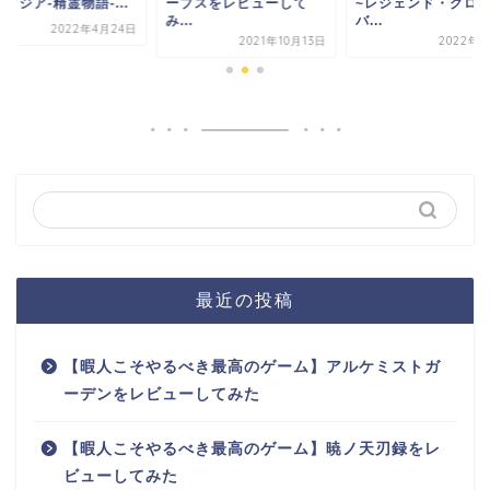
タジア-精霊物語-...
ープスをレビューして
~レジェンド・クロ
み...
バ...
2022年4月24日
2021年10月13日
2022年5
最近の投稿
【暇人こそやるべき最高のゲーム】アルケミストガ
ーデンをレビューしてみた
【暇人こそやるべき最高のゲーム】暁ノ天刃録をレ
ビューしてみた