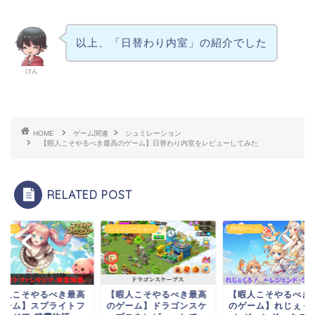
以上、「日替わり内室」の紹介でした
けん
HOME
ゲーム関連
シュミレーション
【暇人こそやるべき最高のゲーム】日替わり内室をレビューしてみた
RELATED POST
Gゲーム
シュミレーション
RPGゲーム
暇人こそやるべき最高
【暇人こそやるべき最高
【暇人こそやるべき
ゲーム】スプライトフ
のゲーム】ドラゴンスケ
のゲーム】れじぇく