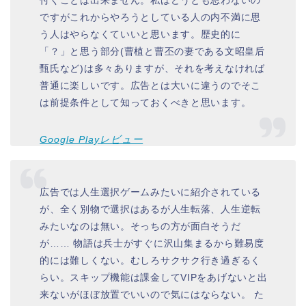
付くことは出来ません。私はどうとも思わないの
ですがこれからやろうとしている人の内不満に思
う人はやらなくていいと思います。歴史的に
「？」と思う部分(曹植と曹丕の妻である文昭皇后
甄氏など)は多々ありますが、それを考えなければ
普通に楽しいです。広告とは大いに違うのでそこ
は前提条件として知っておくべきと思います。
Google Playレビュー
広告では人生選択ゲームみたいに紹介されている
が、全く別物で選択はあるが人生転落、人生逆転
みたいなのは無い。そっちの方が面白そうだ
が…… 物語は兵士がすぐに沢山集まるから難易度
的には難しくない。むしろサクサク行き過ぎるく
らい。スキップ機能は課金してVIPをあげないと出
来ないがほぼ放置でいいので気にはならない。 た