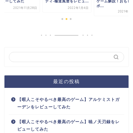
ビューしてみた
ティ-極道風雲をレビュ...
ゲーム解説！おもし
ポ...
2021年11月28日
2022年1月4日
2021年9
最近の投稿
【暇人こそやるべき最高のゲーム】アルケミストガ
ーデンをレビューしてみた
【暇人こそやるべき最高のゲーム】暁ノ天刃録をレ
ビューしてみた