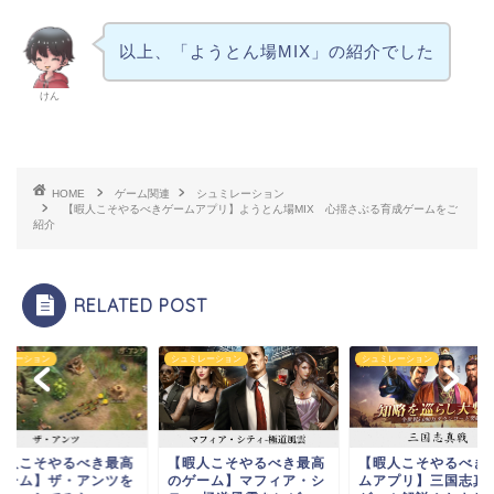
以上、「ようとん場MIX」の紹介でした
けん
HOME
ゲーム関連
シュミレーション
【暇人こそやるべきゲームアプリ】ようとん場MIX 心揺さぶる育成ゲームをご
紹介
RELATED POST
ミレーション
シュミレーション
シュミレーション
暇人こそやるべき最高
【暇人こそやるべき最高
【暇人こそやるべき
ゲーム】ザ・アンツを
のゲーム】マフィア・シ
ムアプリ】三国志真