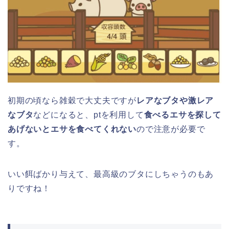
初期の頃なら雑穀で大丈夫ですが
レアなブタや激レア
なブタ
などになると、ptを利用して
食べるエサを探して
あげないとエサを食べてくれない
ので注意が必要で
す。
いい餌ばかり与えて、最高級のブタにしちゃうのもあ
りですね！