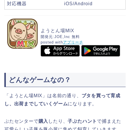
対応機器
iOS/Android
ようとん場MIX
開発元:
JOE,Inc
無料
posted with
アプリーチ
どんなゲームなの？
「ようとん場MIX」は名前の通り、
ブタを買って育成
し、出荷までしていくゲーム
になります。
ぶたセンターで
購入
したり、
子ぶたハント
で捕まえた
可愛らしい子豚を豚小屋に集めて飼育していきます。